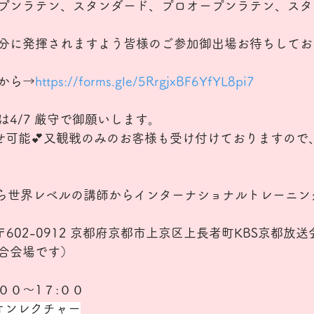
プンラテン、スタンダード、プロオープンラテン、スタ
分に発揮されますよう皆様のご参加御出場お待ちしてお
から→
https://forms.gle/5RrgjxBF6YfYL8pi7
4/7 厳守で御願いします。
せ可能💕又観戦のみのお客様も受け付けておりますので
から世界レベルの講師からインターナショナルトレーニン
 〒602-0912 京都府京都市上京区上長者町KBS京都放送
会場です）  
００～1７:００
オンレクチャー