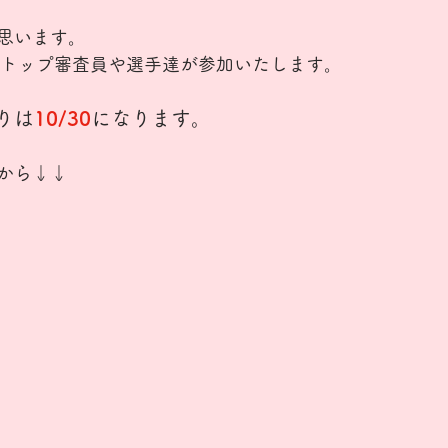
思います。
のトップ審査員や選手達が参加いたします。
りは
10/30
になります。
から↓↓