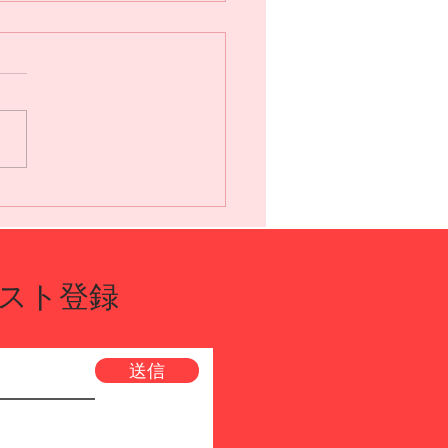
6 FCDC Kyoto Springに
徒様が大活躍✨優勝・準
多数輩出‼️
スト登録
送信