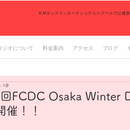
​A.Mダンスインターナショナルスクールでは
タジオについて
料金案内
アクセス
ブログ
 1分
回FCDC Osaka Winter 
l 開催！！