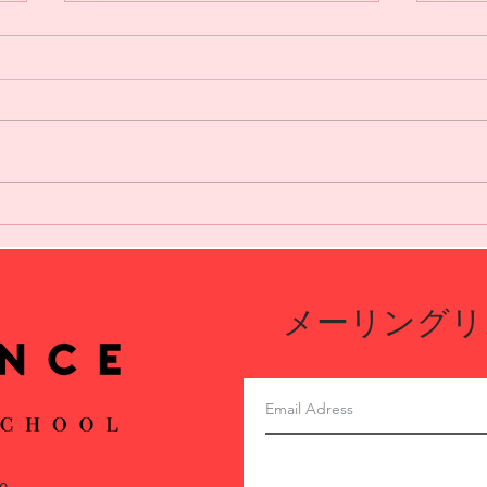
第６回 FCDC Osaka Summer
202
開催‼️
て生
優勝
メーリングリ