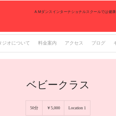
​A.Mダンスインターナショナルスクールでは
タジオについて
料金案内
アクセス
ブログ
ベビークラス
5,000
円
50分
5
￥5,000
Location 1
0